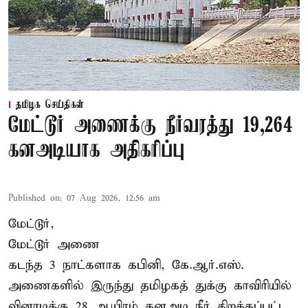
தமிழக செய்திகள்
மேட்டூர் அணைக்கு நீர்வரத்து 19,264
கனஅடியாக அதிகரிப்பு
Published on
:
07 Aug 2026, 12:56 am
மேட்டூர்,
மேட்டூர் அணை
கடந்த 3 நாட்களாக கபினி, கே.ஆர்.எஸ்.
அணைகளில் இருந்து தமிழகத் துக்கு காவிரியில்
வினாடிக்கு 28 ஆயிரம் கனஅடி நீர் திறக்கப்பட்ட