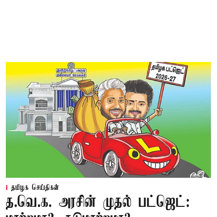
தமிழக செய்திகள்
த.வெ.க. அரசின் முதல் பட்ஜெட்: