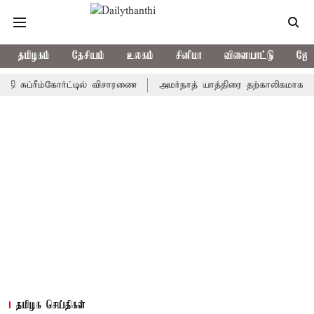
தமிழகம்
தேசியம்
உலகம்
சினிமா
விளையாட்டு
ஜோத
்ரீம்கோர்ட்டில் விசாரணை
அமர்நாத் யாத்திரை தற்காலிகமாக நிறுத்தம்
தமிழக செய்திகள்