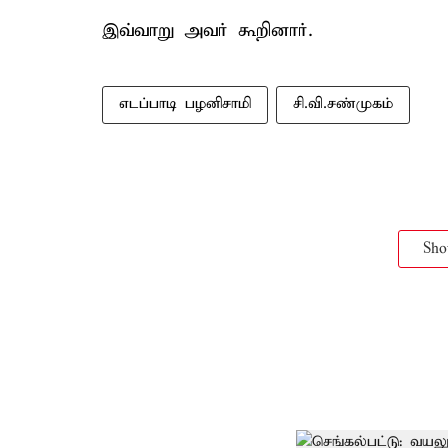
இவ்வாறு அவர் கூறினார்.
எடப்பாடி பழனிசாமி
சி.வி.சண்முகம்
Sh