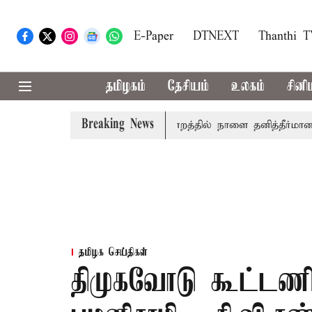
E-Paper
DTNEXT
Thanthi 
தமிழகம்
தேசியம்
உலகம்
சினி
Breaking News
் தமிழ்த்தாய் வாழ்த்து: சட்டமன்றத்தில் நாளை தனித்தீர்மானம்
தமிழக செய்திகள்
திமுகவோடு கூட்டணி 