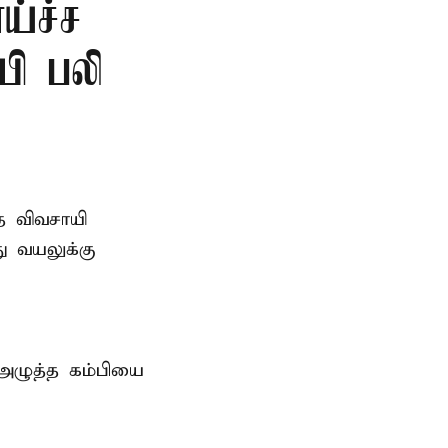
ய்ச்ச
யி பலி
த விவசாயி
ு வயலுக்கு
 அழுத்த கம்பியை