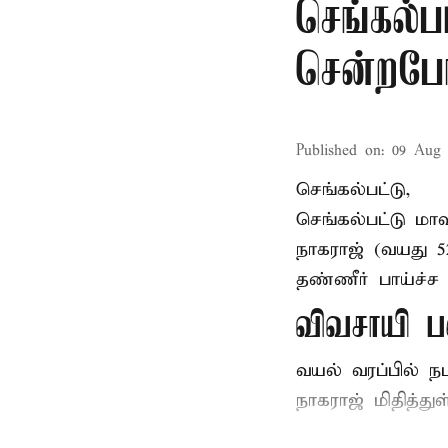
செங்கல்ப
சென்றபோத
Published on
:
09 Aug 
செங்கல்பட்டு,
செங்கல்பட்டு
மாவ
நாகராஜ் (வயது 
தண்ணீர் பாய்ச்ச 
விவசாயி ப
வயல் வரப்பில் ந
நாகராஜ் மிதித்துள