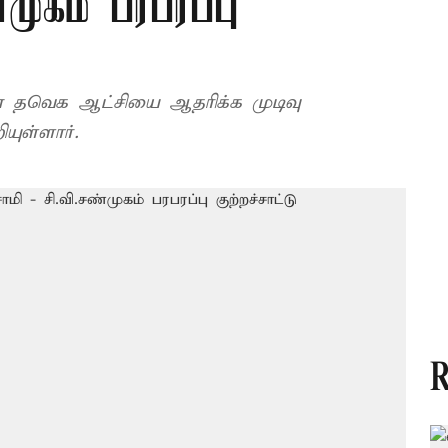
முகம் பரபரப்பு
 தவெக ஆட்சியை ஆதரிக்க முடிவு
யுள்ளார்.
R