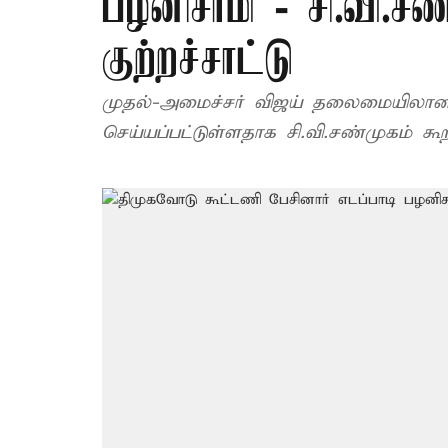
பழனிசாமி - சி.வி.சண்
குற்றச்சாட்டு
முதல்-அமைச்சர் விஜய் தலைமையிலான
செய்யப்பட்டுள்ளதாக சி.வி.சண்முகம் கூறி