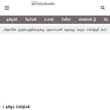
தமிழகம்
தேசியம்
உலகம்
சினிமா
விளையாட்டு
ஜோத
ின் குடும்பத்தினருக்கு அரசுப்பணி வழக்கு; வரும் 14ம்தேதி சுப்ரீம்கோர்ட
தமிழக செய்திகள்