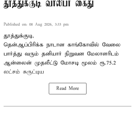
தூத்துக்குடி வாலிபர் கைது
Published on
:
08 Aug 2026, 3:33 pm
தூத்துக்குடி,
தென்ஆப்பிரிக்க நாடான
காங்கோ
வில் வேலை
பார்த்து வரும் தனியார் நிறுவன மேலாளரிடம்
ஆன்லைன் முதலீட்டு மோசடி மூலம் ரூ.75.2
லட்சம் சுருட்டிய
Read More