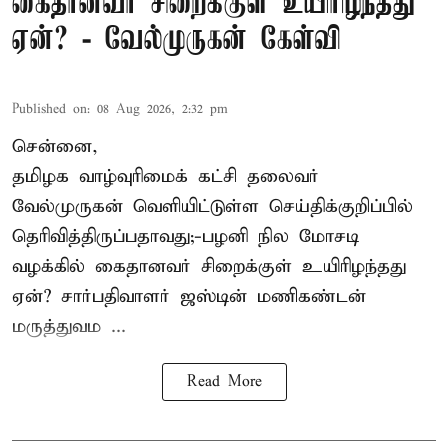
கைதானவர் சிறைக்குள் உயிரிழந்தது
ஏன்? - வேல்முருகன் கேள்வி
Published on
:
08 Aug 2026, 2:32 pm
சென்னை,
தமிழக வாழ்வுரிமைக் கட்சி தலைவர்
வேல்முருகன்
வெளியிட்டுள்ள செய்திக்குறிப்பில்
தெரிவித்திருப்பதாவது;-
பழனி நில மோசடி
வழக்கில் கைதானவர் சிறைக்குள் உயிரிழந்தது
ஏன்? சார்பதிவாளர் ஜஸ்டின் மணிகண்டன்
மருத்துவம ...
Read More