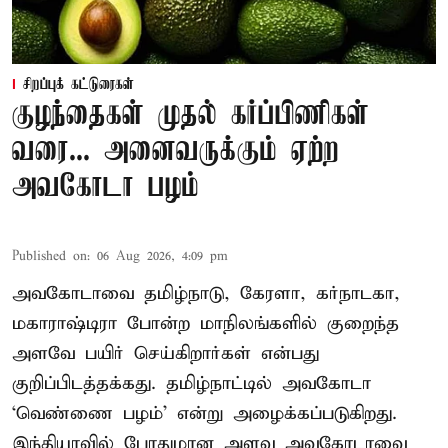
சிறப்புக் கட்டுரைகள்
குழந்தைகள் முதல் கர்ப்பிணிகள்
வரை... அனைவருக்கும் ஏற்ற
அவகோடா பழம்
Published on
:
06 Aug 2026, 4:09 pm
அவகோடாவை தமிழ்நாடு, கேரளா, கர்நாடகா,
மகாராஷ்டிரா போன்ற மாநிலங்களில் குறைந்த
அளவே பயிர் செய்கிறார்கள் என்பது
குறிப்பிடத்தக்கது. தமிழ்நாட்டில் அவகோடா
‘வெண்ணை பழம்’ என்று அழைக்கப்படுகிறது.
இந்தியாவில் போதுமான அளவு அவகோடாவை