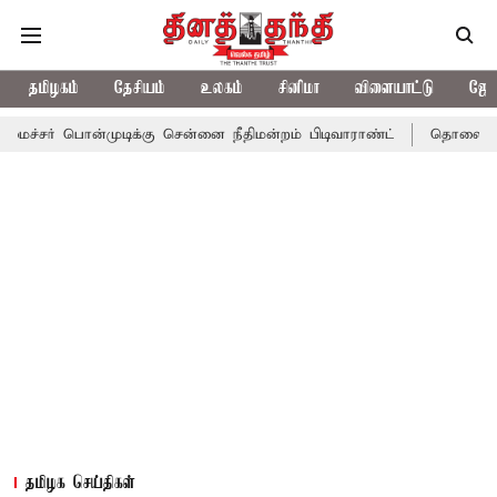
தமிழகம்
தேசியம்
உலகம்
சினிமா
விளையாட்டு
ஜோத
ொன்முடிக்கு சென்னை நீதிமன்றம் பிடிவாராண்ட்
தொலைநோக்கு பார்வ
தமிழக செய்திகள்