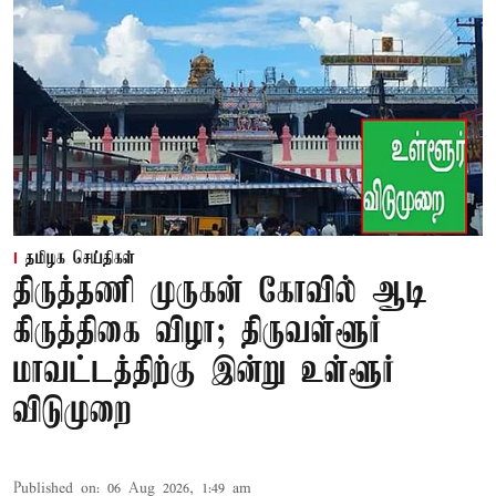
தமிழக செய்திகள்
திருத்தணி முருகன் கோவில் ஆடி
கிருத்திகை விழா; திருவள்ளூர்
மாவட்டத்திற்கு இன்று உள்ளூர்
விடுமுறை
Published on
:
06 Aug 2026, 1:49 am