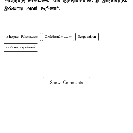
அவருக்கு தண்டனை கொடுத்துக்கொண்டு இருக்கிறது.
இவ்வாறு அவர் கூறினார்.
Edappadi Palaniswami
செங்கோட்டையன்
Sengottaiyan
எடப்பாடி பழனிசாமி
Show Comments