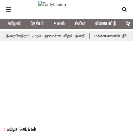
தமிழகம்
தேசியம்
உலகம்
சினிமா
விளையாட்டு
ஜோத
றைவேற்றம்: முதல்-அமைச்சர் விஜய் நன்றி
மக்களவையில் தீர்ப்பாய சீர
தமிழக செய்திகள்