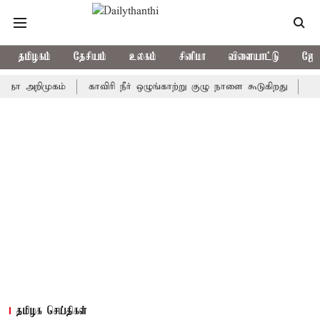
தமிழகம்
தேசியம்
உலகம்
சினிமா
விளையாட்டு
ஜோத
றிமுகம்
காவிரி நீர் ஒழுங்காற்று குழு நாளை கூடுகிறது
ஒரு தேர்
தமிழக செய்திகள்