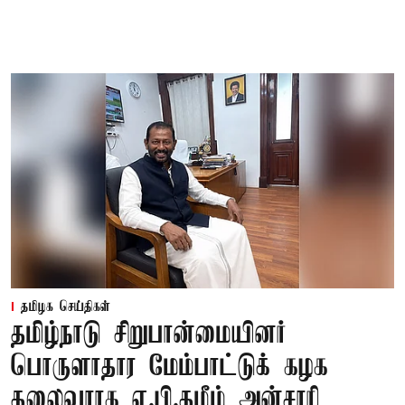
தமிழக செய்திகள்
தமிழ்நாடு சிறுபான்மையினர்
பொருளாதார மேம்பாட்டுக் கழக
தலைவராக ஏ.பி.தமீம் அன்சாரி