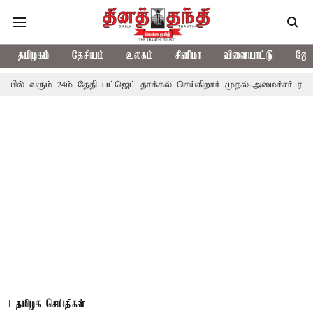
தமிழகம்
தேசியம்
உலகம்
சினிமா
விளையாட்டு
ஜோத
் 24ம் தேதி பட்ஜெட் தாக்கல் செய்கிறார் முதல்-அமைச்சர் ரங்கசாமி
எ
தமிழக செய்திகள்