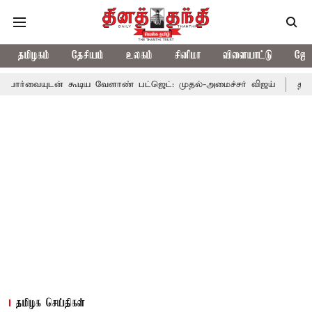
தமிழகம்
தேசியம்
உலகம்
சினிமா
விளையாட்டு
ஜோத
கூடிய வேளாண் பட்ஜெட்: முதல்-அமைச்சர் விஜய்
தமிழக அரசியலில்
தமிழக செய்திகள்