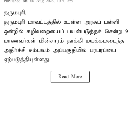
Published on
:
06 Aug 2026, 10:30 am
தருமபுரி,
தருமபுரி மாவட்டத்தில் உள்ள
அரசுப் பள்ளி
ஒன்றில் கழிவறையைப் பயன்படுத்தச் சென்ற 9
மாணவர்கள்
மின்சாரம் தாக்கி
மயக்கமடைந்த
அதிர்ச்சி சம்பவம் அப்பகுதியில் பரபரப்பை
ஏற்படுத்தியுள்ளது.
Read More