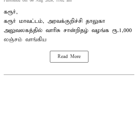
Published on
:
06 Aug 2026, 11:02 am
கரூர்,
கரூர்
மாவட்டம், அரவக்குறிச்சி தாலுகா
அலுவலகத்தில்
வாரிசு சான்றிதழ்
வழங்க ரூ.1,000
லஞ்சம் வாங்கிய
Read More