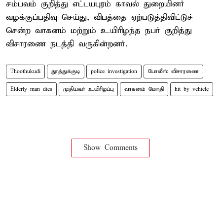
சம்பவம் குறித்து எட்டயபுரம் காவல் துறையினர்
வழக்குப்பதிவு செய்து, விபத்தை ஏற்படுத்திவிட்டுச்
சென்ற வாகனம் மற்றும் உயிரிழந்த நபர் குறித்து
விசாரணை நடத்தி வருகின்றனர்.
Thoothukudi
தூத்துக்குடி
police investigation
போலீஸ் விசாரணை
Elderly man dies
முதியவர் உயிரிழப்பு
வாகனம் மோதி
hit by vehicle
Show Comments