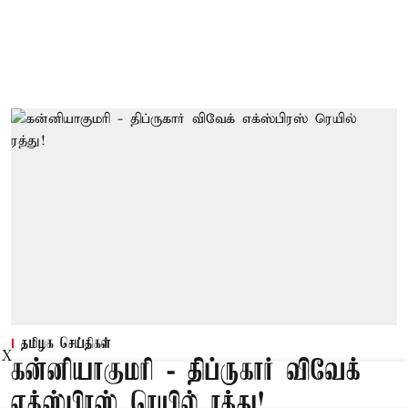
தமிழக செய்திகள்
X
கன்னியாகுமரி - திப்ருகார் விவேக்
எக்ஸ்பிரஸ் ரெயில் ரத்து!