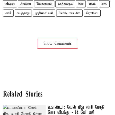
விபத்து
Accident
Thoothukudi
தூத்துக்குடி
bike
பைக்
lorry
லாரி
கயத்தாறு
முதியவர் பலி
Elderly man dies
Gayatharu
Show Comments
Related Stories
உகாண்டா: வேன் மீது லாரி மோதி
கோர விபத்து - 14 பேர் பலி