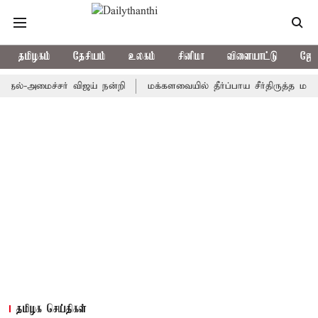
தமிழகம்
தேசியம்
உலகம்
சினிமா
விளையாட்டு
ஜோத
-அமைச்சர் விஜய் நன்றி
மக்களவையில் தீர்ப்பாய சீர்திருத்த மசோதா அ
தமிழக செய்திகள்