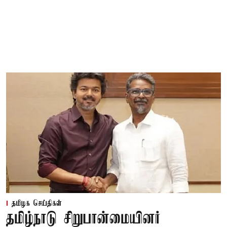
தமிழக செய்திகள்
தமிழ்நாடு சிறுபான்மையினர்