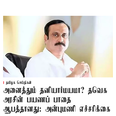
தமிழக செய்திகள்
அனைத்தும் தனியார்மயமா? தவெக
அரசின் பயணப் பாதை
ஆபத்தானது: அன்புமணி எச்சரிக்கை