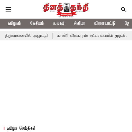
தமிழகம்
தேசியம்
உலகம்
சினிமா
விளையாட்டு
ஜோத
யில் அனுமதி
காவிரி விவகாரம்: சட்டசபையில் முதல்-அமைச்சர் விஜ
தமிழக செய்திகள்