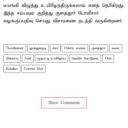
மயங்கி விழுந்து உயிரிழந்திருக்கலாம் எனத் தெரிகிறது.
இந்த சம்பவம் குறித்து குளத்தூர் போலீசார்
வழக்குப்பதிவு செய்து விசாரணை நடத்தி வருகின்றனர்.
Thoothukudi
தூத்துக்குடி
dies
Elderly woman
குளத்தூர்
வயல்
மிளகாய்
Field
மூதாட்டி உயிரிழப்பு
வெயில் கொடுமை
Chili
Kulathur
Extreme Heat
Show Comments