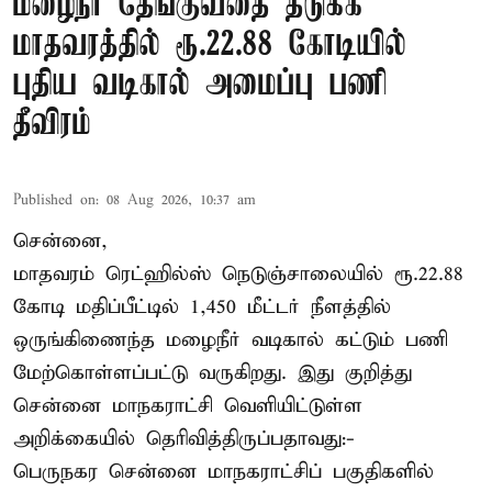
மழைநீர் தேங்குவதை தடுக்க
மாதவரத்தில் ரூ.22.88 கோடியில்
புதிய வடிகால் அமைப்பு பணி
தீவிரம்
Published on
:
08 Aug 2026, 10:37 am
சென்னை,
மாதவரம் ரெட்ஹில்ஸ் நெடுஞ்சாலையில் ரூ.22.88
கோடி மதிப்பீட்டில் 1,450 மீட்டர் நீளத்தில்
ஒருங்கிணைந்த மழைநீர் வடிகால் கட்டும் பணி
மேற்கொள்ளப்பட்டு வருகிறது. இது குறித்து
சென்னை மாநகராட்சி வெளியிட்டுள்ள
அறிக்கையில் தெரிவித்திருப்பதாவது:-
பெருநகர சென்னை மாநகராட்சிப் பகுதிகளில்