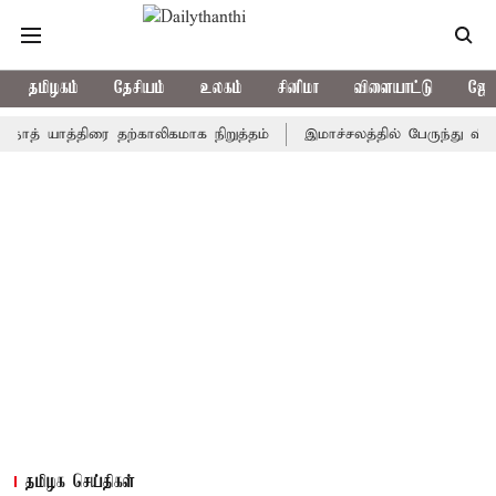
தமிழகம்
தேசியம்
உலகம்
சினிமா
விளையாட்டு
ஜோத
யாத்திரை தற்காலிகமாக நிறுத்தம்
இமாச்சலத்தில் பேருந்து விபத்து; 7
தமிழக செய்திகள்