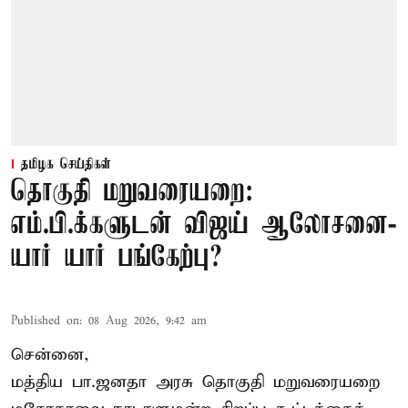
தமிழக செய்திகள்
தொகுதி மறுவரையறை:
எம்.பி.க்களுடன் விஜய் ஆலோசனை-
யார் யார் பங்கேற்பு?
Published on
:
08 Aug 2026, 9:42 am
சென்னை,
மத்திய பா.ஜனதா அரசு தொகுதி மறுவரையறை