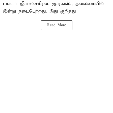
டாக்டர் ஜி.எஸ்.சமீரன், ஐ.ஏ.எஸ்., தலைமையில்
இன்று நடைபெற்றது. இது குறித்து
Read More