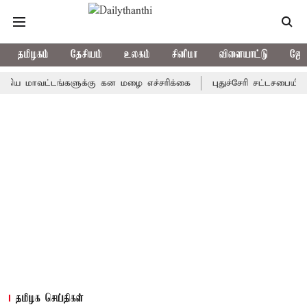
தமிழகம்
தேசியம்
உலகம்
சினிமா
விளையாட்டு
ஜோத
ாவட்டங்களுக்கு கன மழை எச்சரிக்கை
புதுச்சேரி சட்டசபையில் வரும்
தமிழக செய்திகள்