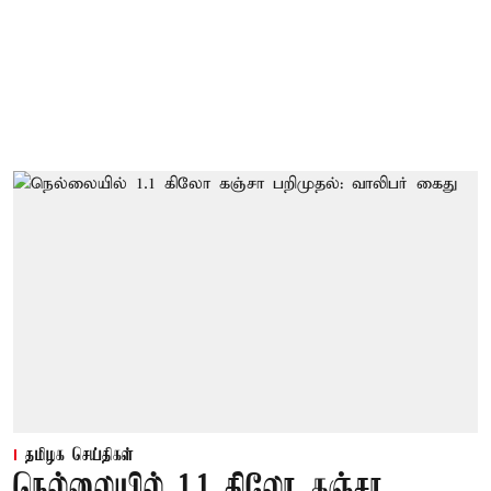
தமிழக செய்திகள்
நெல்லையில் 1.1 கிலோ கஞ்சா