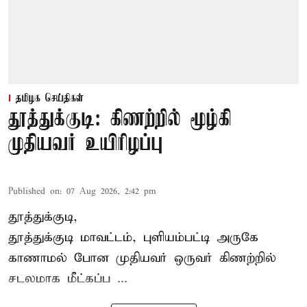
தமிழக செய்திகள்
தூத்துக்குடி: கிணற்றில் மூழ்கி
முதியவர் உயிரிழப்பு
Published on
:
07 Aug 2026, 2:42 pm
தூத்துக்குடி,
தூத்துக்குடி
மாவட்டம், புளியம்பட்டி அருகே
காணாமல் போன
முதியவர்
ஒருவர் கிணற்றில்
சடலமாக மீட்கப்ப ...