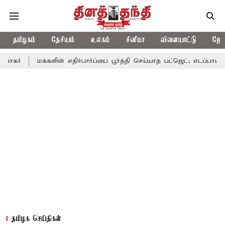
தமிழகம்
தேசியம்
உலகம்
சினிமா
விளையாட்டு
ஜோத
க்களின் எதிர்பார்ப்பை பூர்த்தி செய்யாத பட்ஜெட்; எடப்பாடி பழனிசாமி
தமிழக செய்திகள்