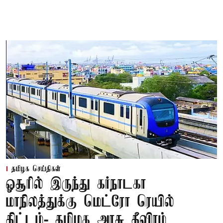
தமிழக செய்திகள்
ஓசூரில் இருந்து கர்நாடகா
மாநிலத்துக்கு மெட்ரோ ரெயில்
திட்டம்- தமிழக அரசு தீவிரம்