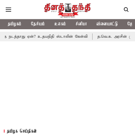
தமிழகம்
தேசியம்
உலகம்
சினிமா
விளையாட்டு
ஜோத
தாது ஏன்? உதயநிதி ஸ்டாலின் கேள்வி
த.வெ.க. அரசின் முதல் பட்ஜெட்
தமிழக செய்திகள்