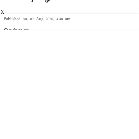
X
Published on
:
07 Aug 2026, 4:48 am
சென்னை,
காவிரி விவகாரம் தொடர்பாக சட்டசபையில்
அதிமுக பொதுச்செயலாளர் எடப்பாடி பழனிசாமி
பேசியதாவது;
மேகதாது விவகாரத்தில் அனைத்துக்கட்சி
கூட்டத்தை கூட்ட வேண்டும். விவசாய
பிரதிநிதிகளிடமும் ஆலோசனை செய்யவேண்டும்.
இதுதான் கடந்த கடந்த காலங்களில் நடந்துள்ளது.
கர்நாடக அணைகளில் போதிய தண்ணீர்
இருந்தும், தமிழகத்துக்கு திறந்துவிட அம்மாநில
அரசு மறுக்கிறது. காவிரி ஒழுங்காற்று வாரியத்தின்
பரிந்துரையை ...