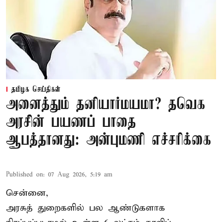
தமிழக செய்திகள்
அனைத்தும் தனியார்மயமா? தவெக
அரசின் பயணப் பாதை
ஆபத்தானது: அன்புமணி எச்சரிக்கை
Published on
:
07 Aug 2026, 5:19 am
சென்னை,
அரசுத் துறைகளில் பல ஆண்டுகளாக