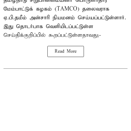
தமிழ்நாடு சிறுபான்மையினர் பொருளாதார
மேம்பாட்டுக் கழகம் (TAMCO) தலைவராக
ஏ.பி.தமீம் அன்சாரி நியமனம் செய்யப்பட்டுள்ளார்.
இது தொடர்பாக வெளியிடப்பட்டுள்ள
செய்திக்குறிப்பில் கூறப்பட்டுள்ளதாவது;-
Read More