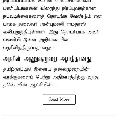
நிரப்பப்படாமல் உள்ள 6 லட்சம் காலிப்
பணியிடங்களை விரைந்து நிரப்புவதற்கான
நடவடிக்கைகளைத் தொடங்க வேண்டும் என
பாமக தலைவர் அன்புமணி ராமதாஸ்
வலியுறுத்தியுள்ளார். இது தொடர்பாக அவர்
வெளியிட்டுள்ள அறிக்கையில்
தெரிவித்திருப்பதாவது;-
அரசின் அணுகுமுறை ஆபத்தானது
தமிழ்நாட்டில் இளைய தலைமுறையின்
வாக்குகளைப் பெற்று அதிகாரத்திற்கு வந்த
தவெகவின் ஆட்சியில் ...
Read More