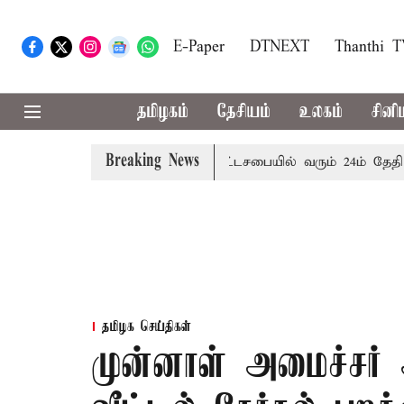
E-Paper
DTNEXT
Thanthi 
தமிழகம்
தேசியம்
உலகம்
சினி
Breaking News
ை எச்சரிக்கை
புதுச்சேரி சட்டசபையில் வரும் 24ம் தேதி பட்
தமிழக செய்திகள்
முன்னாள் அமைச்சர் 