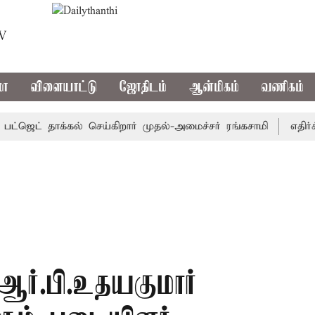
TV
மா
விளையாட்டு
ஜோதிடம்
ஆன்மிகம்
வணிகம்
ஜெட் தாக்கல் செய்கிறார் முதல்-அமைச்சர் ரங்கசாமி
எதிர்க்கட
ஆர்.பி.உதயகுமார்