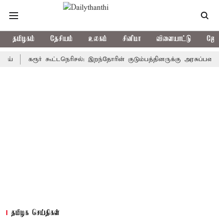
தமிழகம்
தேசியம்
உலகம்
சினிமா
விளையாட்டு
ஜோத
கரூர் கூட்டநெரிசல்: இறந்தோரின் குடும்பத்தினருக்கு அரசுப்பணி வழக்கு;
தமிழக செய்திகள்