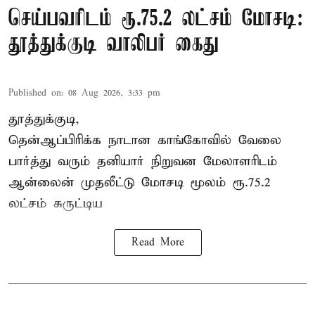
செய்பவரிடம் ரூ.75.2 லட்சம் மோசடி:
தூத்துக்குடி வாலிபர் கைது
Published on
:
08 Aug 2026, 3:33 pm
தூத்துக்குடி,
தென்ஆப்பிரிக்க நாடான
காங்கோ
வில் வேலை
பார்த்து வரும் தனியார் நிறுவன மேலாளரிடம்
ஆன்லைன் முதலீட்டு மோசடி மூலம் ரூ.75.2
லட்சம் சுருட்டிய
Read More