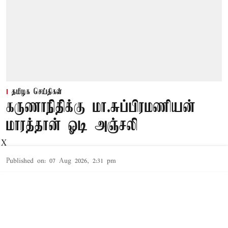
தமிழக செய்திகள்
கருணாநிதிக்கு மா.சுப்பிரமணியன்
மாரத்தான் ஓடி அஞ்சலி
X
Published on
:
07 Aug 2026, 2:31 pm
சென்னை,
கருணாநிதியின் நினைவு நாளை முன்னிட்டு
மா.சுப்பிரமணியன் அவருக்கு முற்றிலும்
வித்தியாசமான முறையில் மாரத்தான் ஓடி