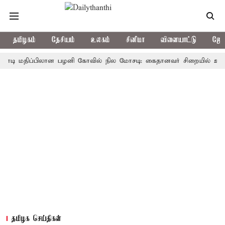
தமிழகம்
தேசியம்
உலகம்
சினிமா
விளையாட்டு
ஜோத
மதிப்பிலான பழனி கோவில் நில மோசடி: கைதானவர் சிறையில் உயிரிழப்பு
தமிழக செய்திகள்