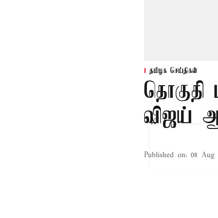
தமிழக செய்திகள்
தொகுதி 
விஜய் ஆ
X
Published on
:
08 Aug 
சென்னை,
மத்திய பா.ஜனத
கூட்டத்தைக் கூட
நாடாளுமன்ற தொக