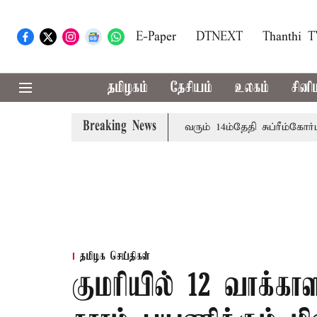
E-Paper
DTNEXT
Thanthi 
தமிழகம்
தேசியம்
உலகம்
சினி
Breaking News
பத்தினருக்கு அரசுப்பணி வழக்கு; வரும் 14ம்தேதி சுப்ரீம்கோர்ட்டி
தமிழக செய்திகள்
குமரியில் 12 வாக்காள