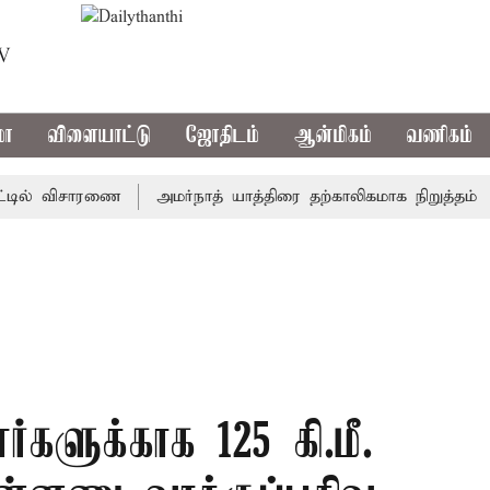
TV
மா
விளையாட்டு
ஜோதிடம்
ஆன்மிகம்
வணிகம்
ல் விசாரணை
அமர்நாத் யாத்திரை தற்காலிகமாக நிறுத்தம்
இம
ர்களுக்காக 125 கி.மீ.