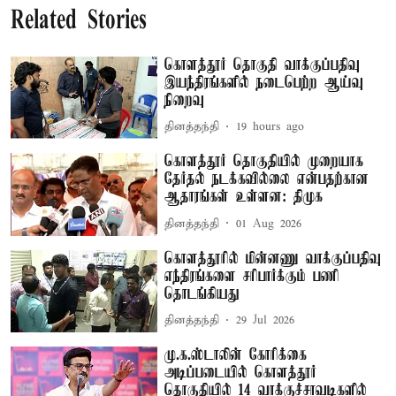
Related Stories
கொளத்தூர் தொகுதி வாக்குப்பதிவு
இயந்திரங்களில் நடைபெற்ற ஆய்வு
நிறைவு
தினத்தந்தி
19 hours ago
கொளத்தூர் தொகுதியில் முறையாக
தேர்தல் நடக்கவில்லை என்பதற்கான
ஆதாரங்கள் உள்ளன: திமுக
தினத்தந்தி
01 Aug 2026
கொளத்தூரில் மின்னணு வாக்குப்பதிவு
எந்திரங்களை சரிபார்க்கும் பணி
தொடங்கியது
தினத்தந்தி
29 Jul 2026
மு.க.ஸ்டாலின் கோரிக்கை
அடிப்படையில் கொளத்தூர்
தொகுதியில் 14 வாக்குச்சாவடிகளில்