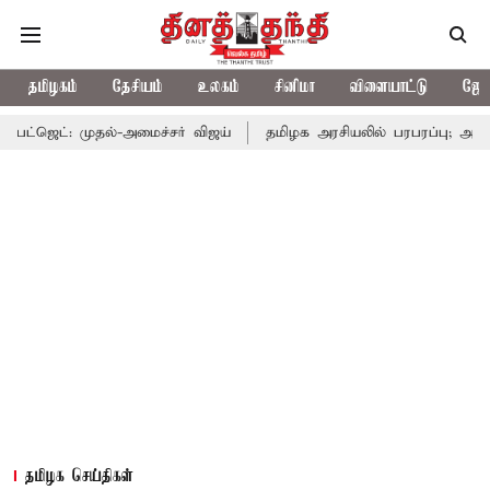
தமிழகம்
தேசியம்
உலகம்
சினிமா
விளையாட்டு
ஜோத
தல்-அமைச்சர் விஜய்
தமிழக அரசியலில் பரபரப்பு; அமைச்சர் ஆனந்த்
தமிழக செய்திகள்