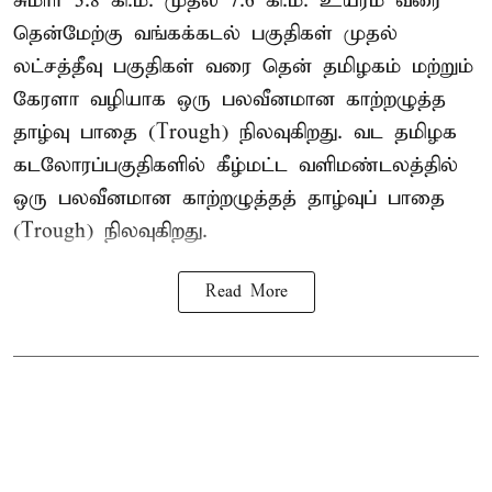
சுமார் 5.8 கி.மீ. முதல் 7.6 கி.மீ. உயரம் வரை
தென்மேற்கு வங்கக்கடல் பகுதிகள் முதல்
லட்சத்தீவு பகுதிகள் வரை தென் தமிழகம் மற்றும்
கேரளா வழியாக ஒரு பலவீனமான காற்றழுத்த
தாழ்வு பாதை (Trough) நிலவுகிறது. வட தமிழக
கடலோரப்பகுதிகளில் கீழ்மட்ட வளிமண்டலத்தில்
ஒரு பலவீனமான காற்றழுத்தத் தாழ்வுப் பாதை
(Trough) நிலவுகிறது.
Read More