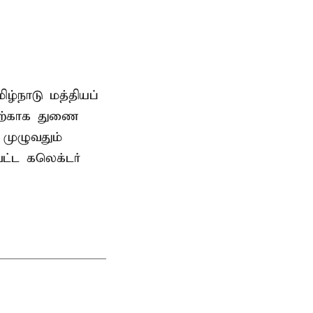
ிழ்நாடு மத்தியப்
தற்காக துணை
முழுவதும்
வட்ட கலெக்டர்