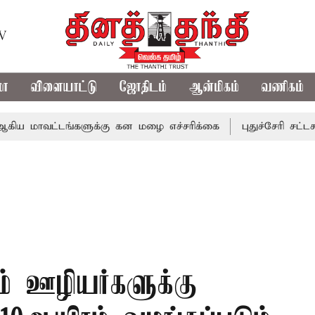
TV
மா
விளையாட்டு
ஜோதிடம்
ஆன்மிகம்
வணிகம்
ட்டங்களுக்கு கன மழை எச்சரிக்கை
புதுச்சேரி சட்டசபையில் 
கும் ஊழியர்களுக்கு