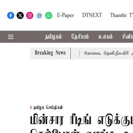
E-Paper
DTNEXT
Thanthi 
தமிழகம்
தேசியம்
உலகம்
சினி
Breaking News
கை வாபஸ் பெற்றார் சங்கீதா
கோவை, தேனி,நீலகிரி ஆகிய மாவ
தமிழக செய்திகள்
மின்சார ரீடிங் எடுக்