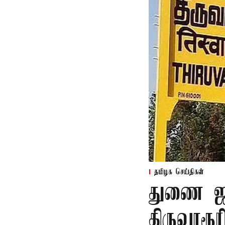
தமிழக செய்திகள்
துணை ஜன
திருவாரூ