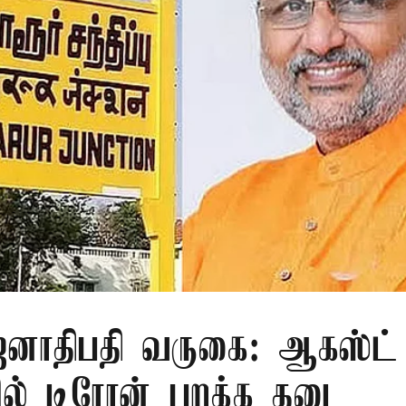
ாதிபதி வருகை: ஆகஸ்ட் 
ரில் டிரோன் பறக்க தடை