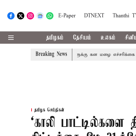
E-Paper
DTNEXT
Thanthi 
தமிழகம்
தேசியம்
உலகம்
சினி
Breaking News
னி,நீலகிரி ஆகிய மாவட்டங்களுக்கு கன மழை எச்சரிக்கை
ப
தமிழக செய்திகள்
‘காலி பாட்டில்களை தி