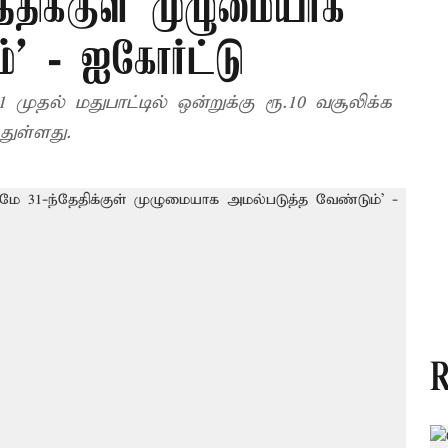
ேதிக்குள் முழுமையாக
்’ - ஐகோர்ட்டு
ுதல் மதுபாட்டில் ஒன்றுக்கு ரூ.10 வசூலிக்க
துள்ளது.
R