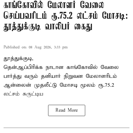
காங்கோவில் மேலாளர் வேலை
செய்பவரிடம் ரூ.75.2 லட்சம் மோசடி:
தூத்துக்குடி வாலிபர் கைது
Published on
:
08 Aug 2026, 3:33 pm
தூத்துக்குடி,
தென்ஆப்பிரிக்க நாடான
காங்கோ
வில் வேலை
பார்த்து வரும் தனியார் நிறுவன மேலாளரிடம்
ஆன்லைன் முதலீட்டு மோசடி மூலம் ரூ.75.2
லட்சம் சுருட்டிய
Read More