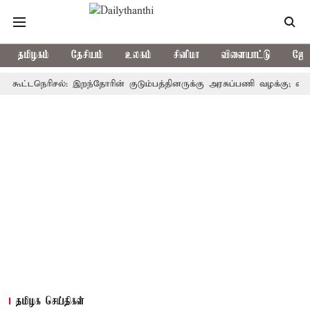
தமிழகம்
தேசியம்
உலகம்
சினிமா
விளையாட்டு
ஜோத
டநெரிசல்: இறந்தோரின் குடும்பத்தினருக்கு அரசுப்பணி வழக்கு; வரும் 14ம்த
தமிழக செய்திகள்