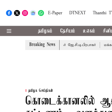
E-Paper
DTNEXT
Thanthi 
தமிழகம்
தேசியம்
உலகம்
சினி
Breaking News
ை நடைபெறும் - சபாநாயகர் ஜே.சி.டி.பிரபாகர்
மக்களின் எதிர்
தமிழக செய்திகள்
கொடைக்கானலில் ஆன