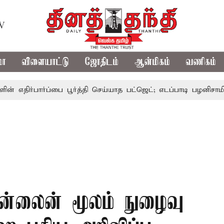
TV
மா
விளையாட்டு
ஜோதிடம்
ஆன்மிகம்
வணிகம்
பார்ப்பை பூர்த்தி செய்யாத பட்ஜெட்; எடப்பாடி பழனிசாமி
பட்ஜெ
்லைன் மூலம் நுழைவு