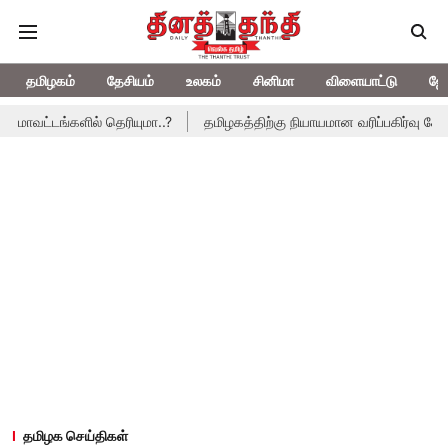
தமிழகம்
தேசியம்
உலகம்
சினிமா
விளையாட்டு
ஜோ
்டங்களில் தெரியுமா..?
தமிழகத்திற்கு நியாயமான வரிப்பகிர்வு கோரி சட்
தமிழக செய்திகள்