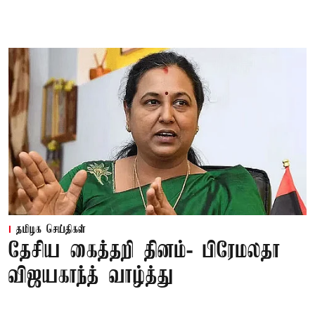
தமிழக செய்திகள்
தேசிய கைத்தறி தினம்- பிரேமலதா
விஜயகாந்த் வாழ்த்து