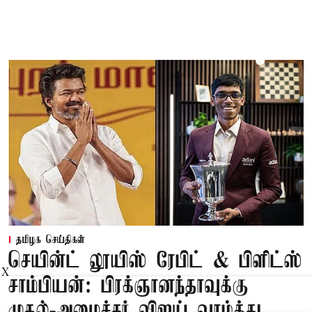
தமிழக செய்திகள்
செயின்ட் லூயிஸ் ரேபிட் & பிளிட்ஸ்
X
சாம்பியன்: பிரக்ஞானந்தாவுக்கு
முதல்-அமைச்சர் விஜய் வாழ்த்து