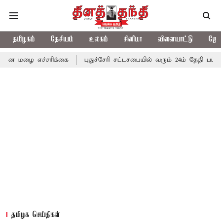
தமிழகம்
தேசியம்
உலகம்
சினிமா
விளையாட்டு
ஜோத
ச்சரிக்கை
புதுச்சேரி சட்டசபையில் வரும் 24ம் தேதி பட்ஜெட் தாக்கல்
தமிழக செய்திகள்