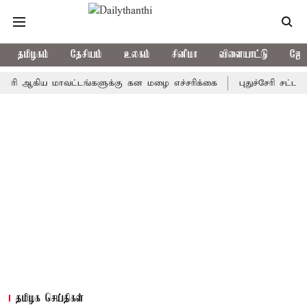
தமிழகம்
தேசியம்
உலகம்
சினிமா
விளையாட்டு
ஜோத
கிய மாவட்டங்களுக்கு கன மழை எச்சரிக்கை
புதுச்சேரி சட்டசபையில்
தமிழக செய்திகள்