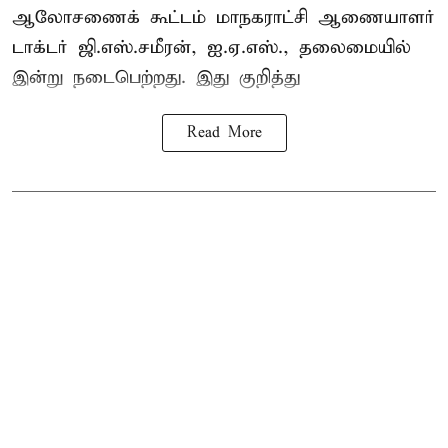
ஆலோசணைக் கூட்டம் மாநகராட்சி ஆணையாளர்
டாக்டர் ஜி.எஸ்.சமீரன், ஐ.ஏ.எஸ்., தலைமையில்
இன்று நடைபெற்றது. இது குறித்து
Read More