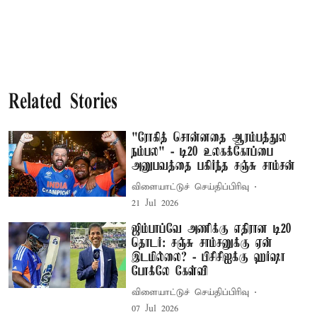
Related Stories
"ரோகித் சொன்னதை ஆரம்பத்துல
நம்பல" - டி20 உலகக்கோப்பை
அனுபவத்தை பகிர்ந்த சஞ்சு சாம்சன்
விளையாட்டுச் செய்திப்பிரிவு
21 Jul 2026
ஜிம்பாப்வே அணிக்கு எதிரான டி20
தொடர்: சஞ்சு சாம்சனுக்கு ஏன்
இடமில்லை? - பிசிசிஐக்கு ஹர்ஷா
போக்லே கேள்வி
விளையாட்டுச் செய்திப்பிரிவு
07 Jul 2026