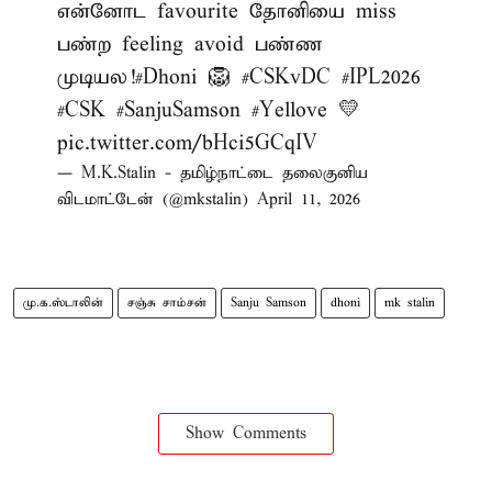
என்னோட favourite தோனியை miss
பண்ற feeling avoid பண்ண
முடியல!
#Dhoni
🦁
#CSKvDC
#IPL2026
#CSK
#SanjuSamson
#Yellove
💛
pic.twitter.com/bHci5GCqIV
— M.K.Stalin - தமிழ்நாட்டை தலைகுனிய
விடமாட்டேன் (@mkstalin)
April 11, 2026
மு.க.ஸ்டாலின்
சஞ்சு சாம்சன்
Sanju Samson
dhoni
mk stalin
Show Comments