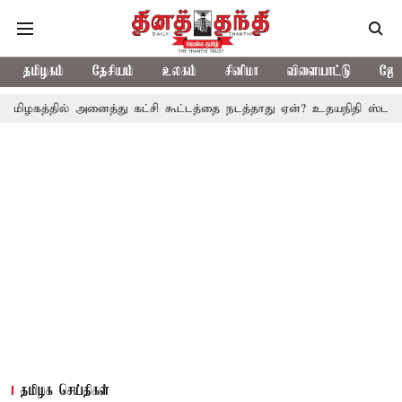
தமிழகம்
தேசியம்
உலகம்
சினிமா
விளையாட்டு
ஜோத
் அனைத்து கட்சி கூட்டத்தை நடத்தாது ஏன்? உதயநிதி ஸ்டாலின் கேள்வி
தமிழக செய்திகள்