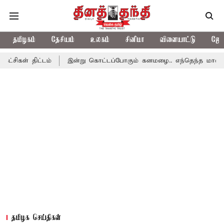
தமிழகம்
தேசியம்
உலகம்
சினிமா
விளையாட்டு
ஜோத
்டம்
இன்று கொட்டப்போகும் கனமழை.. எந்தெந்த மாவட்டங்களில் தெர
தமிழக செய்திகள்