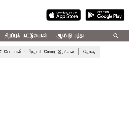
சிறப்புக் கட்டுரைகள்
ஆண்டு சந்தா
ர் பலி - பிரதமர் மோடி இரங்கல்
தொகுதி மறுவரையறை நடந்த