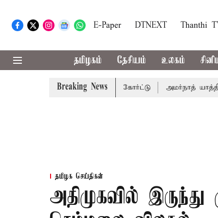
E-Paper
DTNEXT
Thanthi 
தமிழகம்
தேசியம்
உலகம்
சினி
Breaking News
-ம் தேதி விசாரணை - சுப்ரீம் கோர்ட்டு
அமர்நாத் யாத்திரை த
தமிழக செய்திகள்
அதிமுகவில் இருந்து