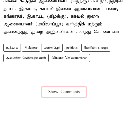
காவல் கூடுதல் ஆணையாளர் (தெற்கு) க.ச.நரேந்திரன்
நாயர், இ.கா.ப., காவல் இணை ஆணையாளர் பண்டி
கங்காதர், இ.கா.ப., (கிழக்கு), காவல் துறை
ஆணையாளர் (மயிலாப்பூர்) கார்த்திக் மற்றும்
அனைத்துத் துறை அலுவலர்கள் கலந்து கொண்டனர்.
உத்தரவு
Mylapore
மயிலாப்பூர்
petitions
கோரிக்கை மனு
அமைச்சர் வெங்கடரமணன்
Minister Venkataramanan
Show Comments