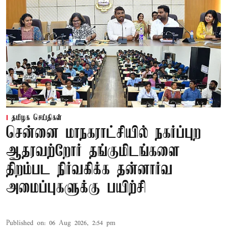
தமிழக செய்திகள்
சென்னை மாநகராட்சியில் நகர்ப்புற
ஆதரவற்றோர் தங்குமிடங்களை
திறம்பட நிர்வகிக்க தன்னார்வ
அமைப்புகளுக்கு பயிற்சி
Published on
:
06 Aug 2026, 2:54 pm