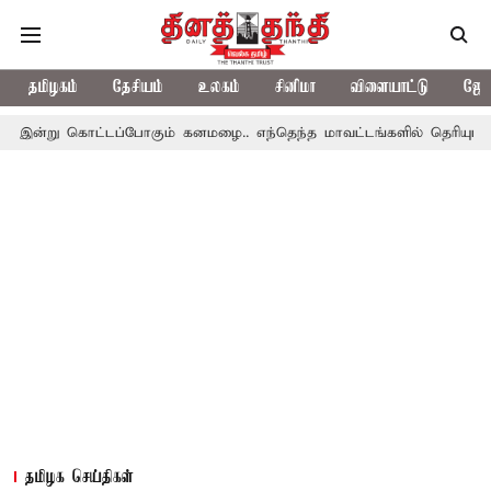
தமிழகம்
தேசியம்
உலகம்
சினிமா
விளையாட்டு
ஜோத
ொட்டப்போகும் கனமழை.. எந்தெந்த மாவட்டங்களில் தெரியுமா..?
தமிழ
தமிழக செய்திகள்