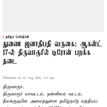
தமிழக செய்திகள்
துணை ஜனாதிபதி வருகை: ஆகஸ்ட்
17-ல் திருவாரூரில் டிரோன் பறக்க
தடை
Published on
:
07 Aug 2026, 3:57 pm
திருவாரூர்,
திருவாரூர் மாவட்டம், நன்னிலம் வட்டம்,
நீலக்குடியில் அமைந்துள்ள தமிழ்நாடு மத்தியப்