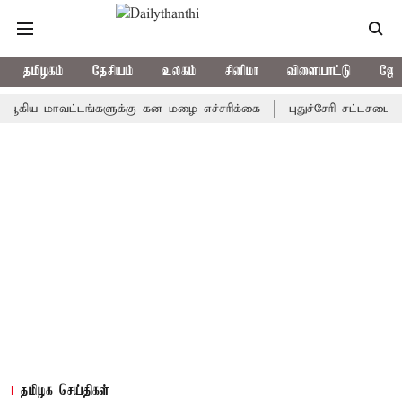
தமிழகம்
தேசியம்
உலகம்
சினிமா
விளையாட்டு
ஜோத
மாவட்டங்களுக்கு கன மழை எச்சரிக்கை
புதுச்சேரி சட்டசபையில் வரு
தமிழக செய்திகள்