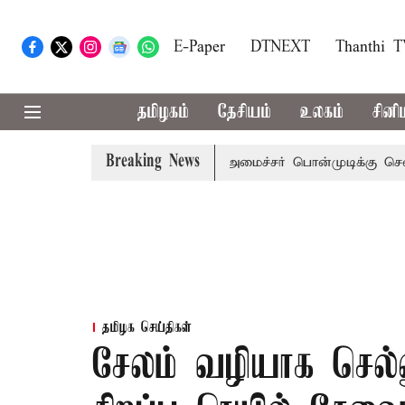
E-Paper
DTNEXT
Thanthi 
தமிழகம்
தேசியம்
உலகம்
சினி
Breaking News
ஜய் அழைப்பு
முன்னாள் அமைச்சர் பொன்முடிக்கு சென்னை நீதி
தமிழக செய்திகள்
சேலம் வழியாக செல்ல