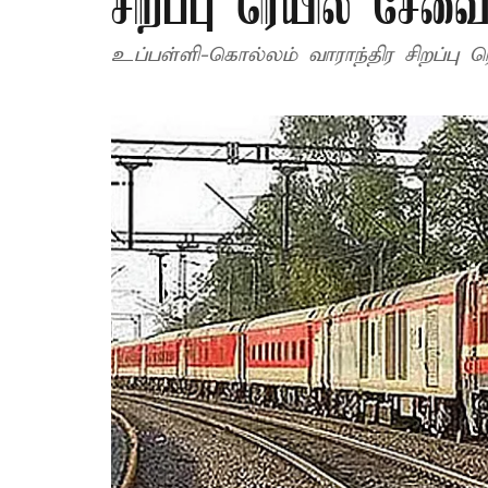
சிறப்பு ரெயில் சேவை ந
உப்பள்ளி-கொல்லம் வாராந்திர சிறப்பு ரெ