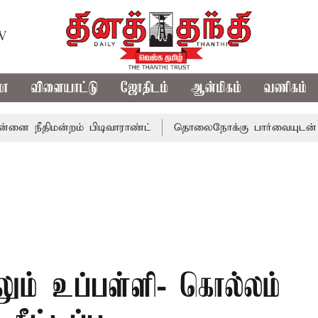
TV
மா
விளையாட்டு
ஜோதிடம்
ஆன்மிகம்
வணிகம்
மன்றம் பிடிவாராண்ட்
தொலைநோக்கு பார்வையுடன் கூடிய வே
ும் உப்பள்ளி- கொல்லம்