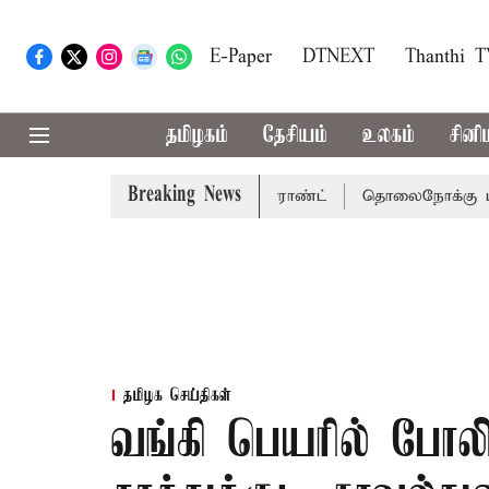
E-Paper
DTNEXT
Thanthi 
தமிழகம்
தேசியம்
உலகம்
சினி
Breaking News
 சென்னை நீதிமன்றம் பிடிவாராண்ட்
தொலைநோக்கு பார்வையுட
தமிழக செய்திகள்
வங்கி பெயரில் போலி