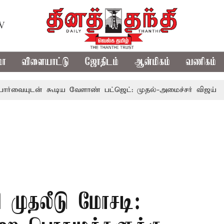
TV
மா
விளையாட்டு
ஜோதிடம்
ஆன்மிகம்
வணிகம்
ன் கூடிய வேளாண் பட்ஜெட்: முதல்-அமைச்சர் விஜய்
தமிழக
 முதலீடு மோசடி: