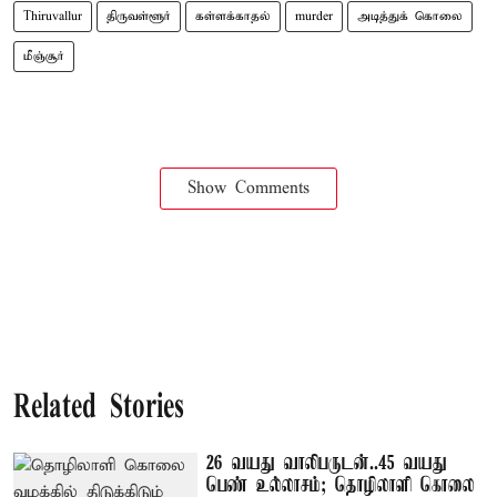
Thiruvallur
திருவள்ளூர்
கள்ளக்காதல்
murder
அடித்துக் கொலை
மீஞ்சூர்
Show Comments
Related Stories
26 வயது வாலிபருடன்..45 வயது
பெண் உல்லாசம்; தொழிலாளி கொலை