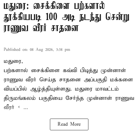
மதுரை: சைக்கிளை பற்களால்
தூக்கியபடி 100 அடி நடந்து சென்று
ராணுவ வீரர் சாதனை
Published on
:
08 Aug 2026, 3:38 pm
மதுரை,
பற்களால் சைக்கிளை கவ்வி பிடித்து முன்னாள்
ராணுவ வீரர் செய்த சாதனை அப்பகுதி மக்களை
வியப்பில் ஆழ்த்தியுள்ளது. மதுரை மாவட்டம்
திருமங்கலம் பகுதியை சேர்ந்த
முன்னாள் ராணுவ
வீரர் < ...
Read More