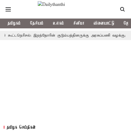
தமிழகம்
தேசியம்
உலகம்
சினிமா
விளையாட்டு
ஜோத
ட்டநெரிசல்: இறந்தோரின் குடும்பத்தினருக்கு அரசுப்பணி வழக்கு; வரும் 14ம
தமிழக செய்திகள்