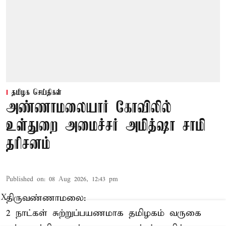
தமிழக செய்திகள்
அண்ணாமலையார் கோவிலில்
உள்துறை அமைச்சர் அமித்ஷா சாமி
தரிசனம்
Published on
:
08 Aug 2026, 12:43 pm
திருவண்ணாமலை:
X
2 நாட்கள் சுற்றுப்பயணமாக தமிழகம் வருகை