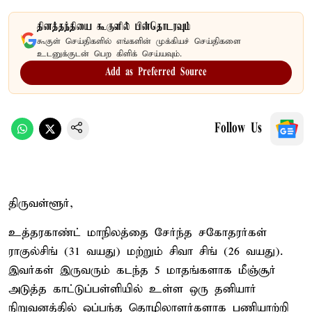
தினத்தந்தியை கூகுளில் பின்தொடரவும்
கூகுள் செய்திகளில் எங்களின் முக்கியச் செய்திகளை
உடனுக்குடன் பெற கிளிக் செய்யவும்.
Add as Preferred Source
Follow Us
திருவள்ளூர்,
உத்தரகாண்ட் மாநிலத்தை சேர்ந்த சகோதரர்கள்
ராகுல்சிங் (31 வயது) மற்றும் சிவா சிங் (26 வயது).
இவர்கள் இருவரும் கடந்த 5 மாதங்களாக மீஞ்சூர்
அடுத்த காட்டுப்பள்ளியில் உள்ள ஒரு தனியார்
நிறுவனத்தில் ஒப்பந்த தொழிலாளர்களாக பணியாற்றி