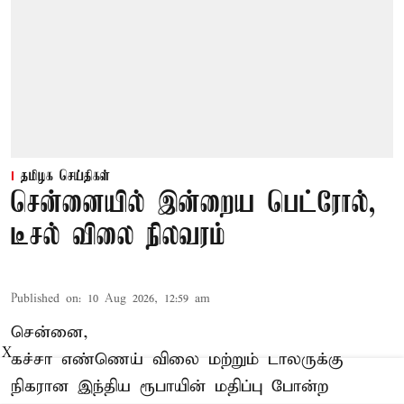
தமிழக செய்திகள்
சென்னையில் இன்றைய பெட்ரோல்,
டீசல் விலை நிலவரம்
Published on
:
10 Aug 2026, 12:59 am
சென்னை,
X
கச்சா எண்ணெய் விலை மற்றும் டாலருக்கு
நிகரான இந்திய ரூபாயின் மதிப்பு போன்ற