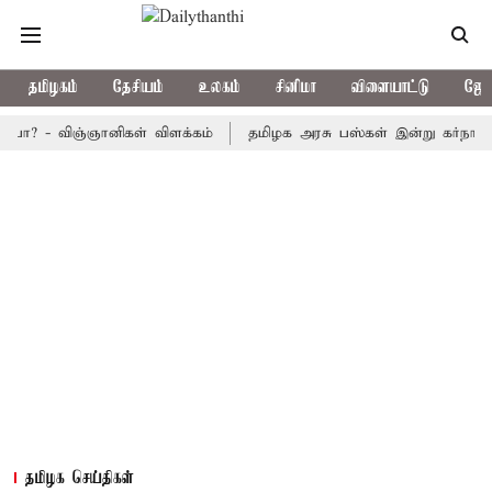
தமிழகம்
தேசியம்
உலகம்
சினிமா
விளையாட்டு
ஜோத
- விஞ்ஞானிகள் விளக்கம்
தமிழக அரசு பஸ்கள் இன்று கர்நாடகத்துக்கு
தமிழக செய்திகள்