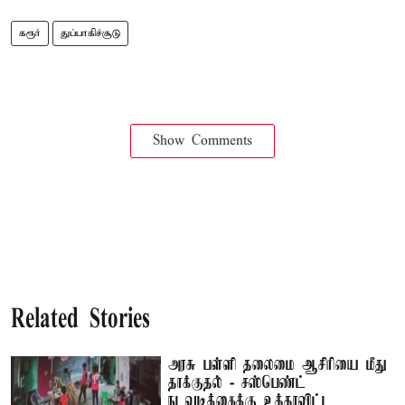
கரூர்
துப்பாகிச்சூடு
Show Comments
Related Stories
அரசு பள்ளி தலைமை ஆசிரியை மீது
தாக்குதல் - சஸ்பெண்ட்
நடவடிக்கைக்கு உத்தரவிட்ட