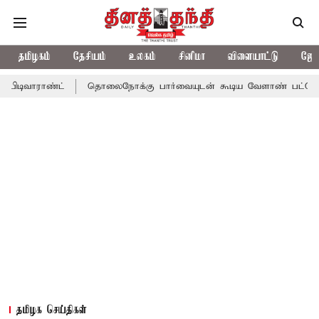
தமிழகம்
தேசியம்
உலகம்
சினிமா
விளையாட்டு
ஜோத
வாராண்ட்
தொலைநோக்கு பார்வையுடன் கூடிய வேளாண் பட்ஜெட்: முத
தமிழக செய்திகள்