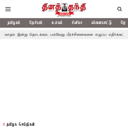
தமிழகம்
தேசியம்
உலகம்
சினிமா
விளையாட்டு
ஜோத
று தொடக்கம்: பல்வேறு பிரச்சினைகளை எழுப்ப எதிர்க்கட்சிகள் திட்டம்
தமிழக செய்திகள்