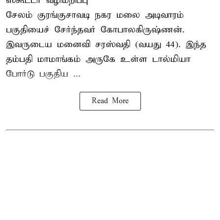
ஸ்கூட்டர் வழிமறிப்பு
சேலம் குரங்குசாவடி நகர மலை அடிவாரம்
பகுதியைச் சேர்ந்தவர் கோபாலகிருஷ்ணன்.
இவருடைய மனைவி சரஸ்வதி (வயது 44). இந்த
தம்பதி மாமாங்கம் அருகே உள்ள டால்மியா
போர்டு பகுதிய ...
Read More