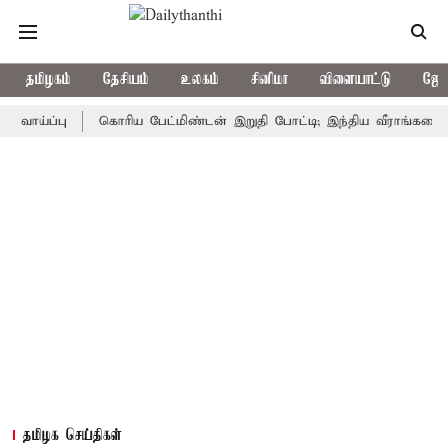
தமிழகம்
தேசியம்
உலகம்
சினிமா
விளையாட்டு
ஜோத
்ப்பு
கொரிய பேட்மிண்டன் இறுதி போட்டி; இந்திய வீராங்கனை சாம்ப
தமிழக செய்திகள்