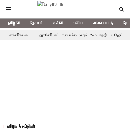
தமிழகம்
தேசியம்
உலகம்
சினிமா
விளையாட்டு
ஜோத
சரிக்கை
புதுச்சேரி சட்டசபையில் வரும் 24ம் தேதி பட்ஜெட் தாக்கல் ச
தமிழக செய்திகள்