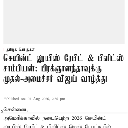
தமிழக செய்திகள்
செயின்ட் லூயிஸ் ரேபிட் & பிளிட்ஸ்
சாம்பியன்: பிரக்ஞானந்தாவுக்கு
முதல்-அமைச்சர் விஜய் வாழ்த்து
Published on
:
07 Aug 2026, 2:36 pm
சென்னை,
X
அமெரிக்காவில் நடைபெற்ற 2026 செயின்ட்
லூயிஸ் ரேபிட் & பிளிட்ஸ் செஸ் போட்டியில்