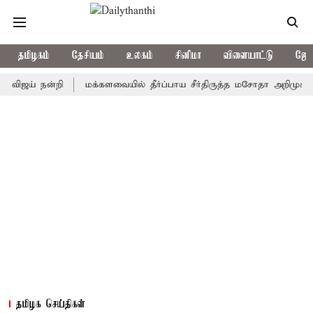
தமிழகம்
தேசியம்
உலகம்
சினிமா
விளையாட்டு
ஜோத
் நன்றி
மக்களவையில் தீர்ப்பாய சீர்திருத்த மசோதா அறிமுகம்
ஒர
தமிழக செய்திகள்