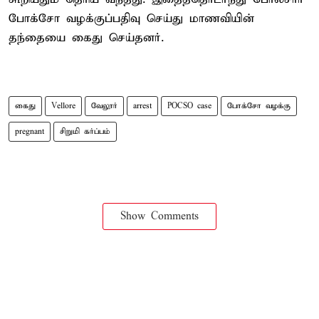
போக்சோ வழக்குப்பதிவு செய்து மாணவியின்
தந்தையை கைது செய்தனர்.
கைது
Vellore
வேலூர்
arrest
POCSO case
போக்சோ வழக்கு
pregnant
சிறுமி கர்ப்பம்
Show Comments