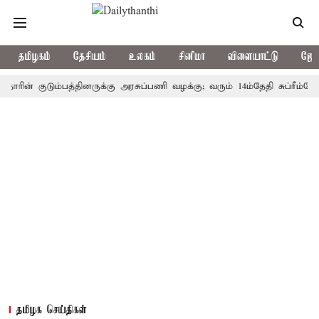
தமிழகம்
தேசியம்
உலகம்
சினிமா
விளையாட்டு
ஜோத
் குடும்பத்தினருக்கு அரசுப்பணி வழக்கு; வரும் 14ம்தேதி சுப்ரீம்கோர்ட்ட
தமிழக செய்திகள்