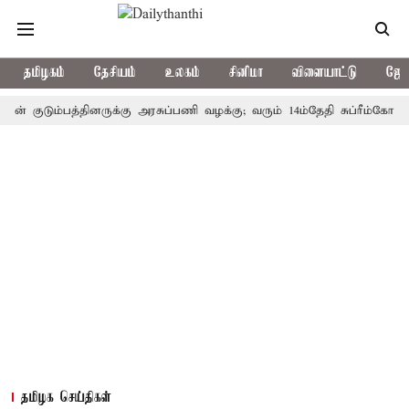
தமிழகம்
தேசியம்
உலகம்
சினிமா
விளையாட்டு
ஜோத
ுடும்பத்தினருக்கு அரசுப்பணி வழக்கு; வரும் 14ம்தேதி சுப்ரீம்கோர்ட்டில்
தமிழக செய்திகள்