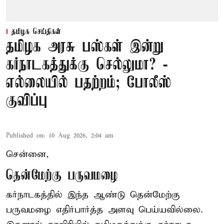
தமிழக செய்திகள்
தமிழக அரசு பஸ்கள் இன்று
கர்நாடகத்துக்கு செல்லுமா? -
எல்லையில் பதற்றம்; போலீஸ்
குவிப்பு
Published on
:
10 Aug 2026, 2:04 am
சென்னை,
தென்மேற்கு பருவமழை
கர்நாடகத்தில் இந்த ஆண்டு தென்மேற்கு
பருவமழை எதிர்பார்த்த அளவு பெய்யவில்லை.