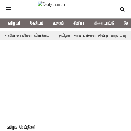
தமிழகம்
தேசியம்
உலகம்
சினிமா
விளையாட்டு
ஜோத
ஞ்ஞானிகள் விளக்கம்
தமிழக அரசு பஸ்கள் இன்று கர்நாடகத்துக்கு செ
தமிழக செய்திகள்