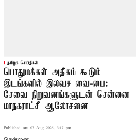
தமிழக செய்திகள்
பொதுமக்கள் அதிகம் கூடும்
இடங்களில் இலவச வை-பை:
சேவை நிறுவனங்களுடன் சென்னை
மாநகராட்சி ஆலோசனை
Published on
:
07 Aug 2026, 3:17 pm
சென்னை,