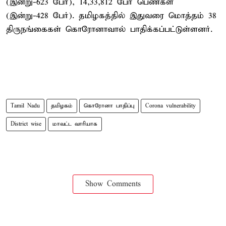
(இன்று-623 பேர்), 14,33,812 பேர் பெண்கள்
(இன்று-428 பேர்). தமிழகத்தில் இதுவரை மொத்தம் 38
திருநங்கைகள் கொரோனாவால் பாதிக்கப்பட்டுள்ளனர்.
Tamil Nadu
தமிழகம்
கொரோனா பாதிப்பு
Corona vulnerability
District wise
மாவட்ட வாரியாக
Show Comments