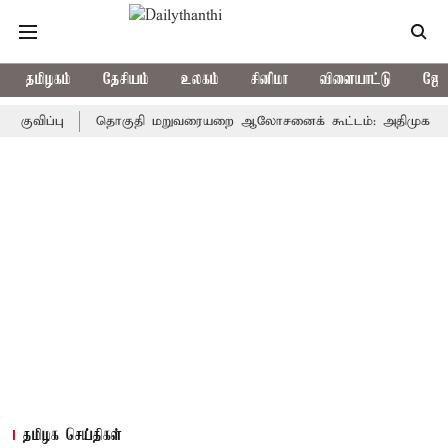
தமிழகம்
தேசியம்
உலகம்
சினிமா
விளையாட்டு
ஜோத
்பு
தொகுதி மறுவரையறை ஆலோசனைக் கூட்டம்: அதிமுக எம்பிக்கள் 
தமிழக செய்திகள்