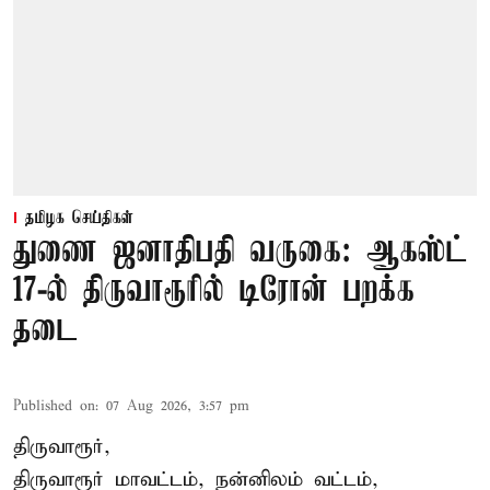
தமிழக செய்திகள்
துணை ஜனாதிபதி வருகை: ஆகஸ்ட்
17-ல் திருவாரூரில் டிரோன் பறக்க
தடை
Published on
:
07 Aug 2026, 3:57 pm
திருவாரூர்,
திருவாரூர் மாவட்டம், நன்னிலம் வட்டம்,