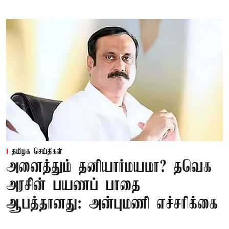
தமிழக செய்திகள்
அனைத்தும் தனியார்மயமா? தவெக
அரசின் பயணப் பாதை
ஆபத்தானது: அன்புமணி எச்சரிக்கை