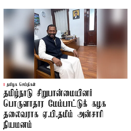
தமிழக செய்திகள்
தமிழ்நாடு சிறுபான்மையினர்
பொருளாதார மேம்பாட்டுக் கழக
தலைவராக ஏ.பி.தமீம் அன்சாரி
நியமனம்