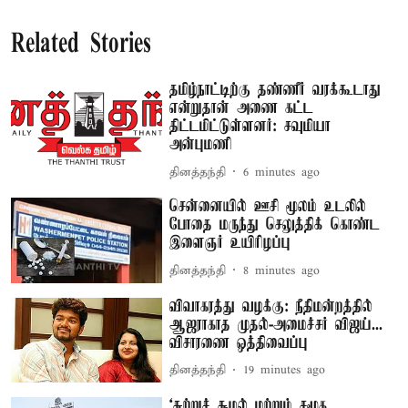
Related Stories
தமிழ்நாட்டிற்கு தண்ணீர் வரக்கூடாது
என்றுதான் அணை கட்ட
திட்டமிட்டுள்ளனர்: சவுமியா
அன்புமணி
தினத்தந்தி
6 minutes ago
சென்னையில் ஊசி மூலம் உடலில்
போதை மருந்து செலுத்திக் கொண்ட
இளைஞர் உயிரிழப்பு
தினத்தந்தி
8 minutes ago
விவாகரத்து வழக்கு: நீதிமன்றத்தில்
ஆஜராகாத முதல்-அமைச்சர் விஜய்...
விசாரணை ஒத்திவைப்பு
தினத்தந்தி
19 minutes ago
‘சுற்றுச் சூழல் மற்றும் சமூக