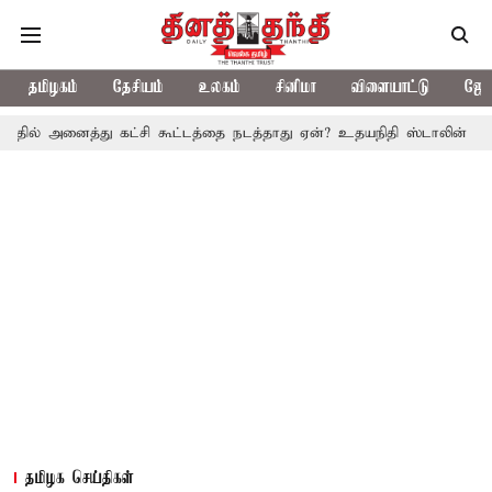
தமிழகம்
தேசியம்
உலகம்
சினிமா
விளையாட்டு
ஜோத
ைத்து கட்சி கூட்டத்தை நடத்தாது ஏன்? உதயநிதி ஸ்டாலின் கேள்வி
த.
தமிழக செய்திகள்