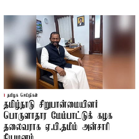
தமிழக செய்திகள்
தமிழ்நாடு சிறுபான்மையினர்
பொருளாதார மேம்பாட்டுக் கழக
தலைவராக ஏ.பி.தமீம் அன்சாரி
நியமனம்