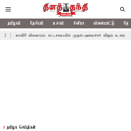
தமிழகம்
தேசியம்
உலகம்
சினிமா
விளையாட்டு
ஜோத
ிரி விவகாரம்: சட்டசபையில் முதல்-அமைச்சர் விஜய் உரை
காவிரி வி
தமிழக செய்திகள்