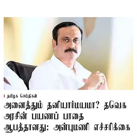
தமிழக செய்திகள்
அனைத்தும் தனியார்மயமா? தவெக
அரசின் பயணப் பாதை
ஆபத்தானது: அன்புமணி எச்சரிக்கை