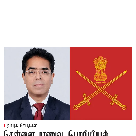
தமிழக செய்திகள்
சென்னை ராணுவ பொறியியல்