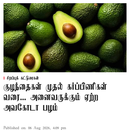
சிறப்புக் கட்டுரைகள்
குழந்தைகள் முதல் கர்ப்பிணிகள்
வரை... அனைவருக்கும் ஏற்ற
அவகோடா பழம்
Published on
:
06 Aug 2026, 4:09 pm