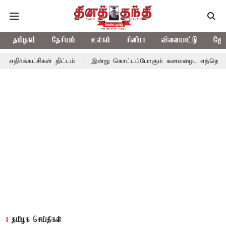
தமிழகம்
தேசியம்
உலகம்
சினிமா
விளையாட்டு
ஜோத
கள் திட்டம்
இன்று கொட்டப்போகும் கனமழை.. எந்தெந்த மாவட்டங்களி
தமிழக செய்திகள்