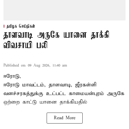
தமிழக செய்திகள்
தாளவாடி அருகே யானை தாக்கி
விவசாயி பலி
Published on
:
09 Aug 2026, 11:40 am
ஈரோடு,
ஈரோடு மாவட்டம்,
தாளவாடி
, ஜீரகள்ளி
வனச்சரகத்துக்கு உட்பட்ட காமையன்புரம் அருகே
ஒற்றை காட்டு
யானை தாக்கி
யதில்
Read More