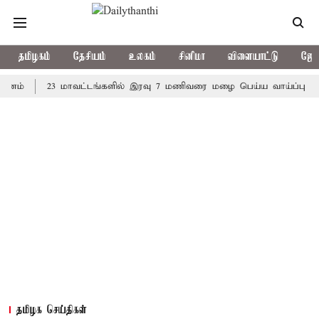
தமிழகம்
தேசியம்
உலகம்
சினிமா
விளையாட்டு
ஜோத
23 மாவட்டங்களில் இரவு 7 மணிவரை மழை பெய்ய வாய்ப்பு
கொரி
தமிழக செய்திகள்